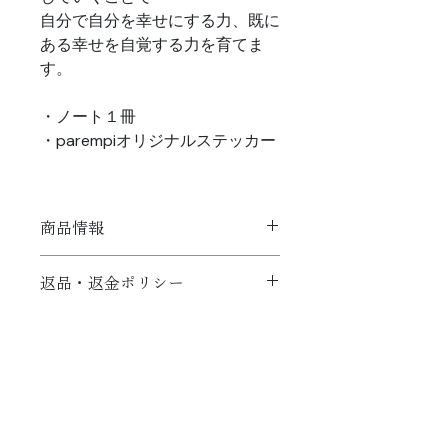
自分で自分を幸せにする力、既に
ある幸せを自覚する力を育てま
す。
・ノート１冊
・parempiオリジナルステッカー
商品情報
【I did ノート】
返品・返金ポリシー
サイズ：A5(横148mm×縦210mm)
ページ数：160P
・不良品の取り扱い
ハードカバー
商品の配送について
ステッカー：30枚
不良品を良品と交換させて頂きます、
クリックポストでの発送となります
但し交換在庫が無い場合は返金処理と
送料は別途230円頂戴いたします
なります。お客様のご都合によるもの
5営業日以内の発送となります
はご遠慮下さい。 